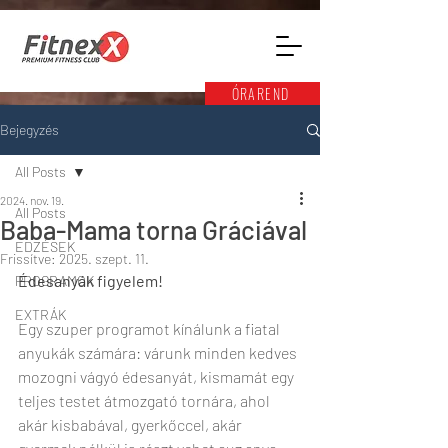
ÓRAREND
Bejegyzés
All Posts
2024. nov. 19.
All Posts
Baba-Mama torna Gráciával
EDZÉSEK
Frissítve:
2025. szept. 11.
Édesanyák figyelem!
PROGRAMOK
EXTRÁK
Egy szuper programot kínálunk a fiatal 
anyukák számára: várunk minden kedves 
mozogni vágyó édesanyát, kismamát egy 
teljes testet átmozgató tornára, ahol 
akár kisbabával, gyerkőccel, akár 