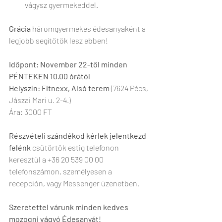
vágysz gyermekeddel.
Grácia
 háromgyermekes édesanyaként a 
legjobb segítőtök lesz ebben! 
Időpont: November 22-től minden 
PÉNTEKEN 10.00 órától
Helyszín: Fitnexx, Alsó terem
 (7624 Pécs, 
Jászai Mari u. 2-4.)
Ára: 3000 FT 
Részvételi szándékod kérlek jelentkezd 
felénk
 csütörtök estig telefonon 
keresztül a +36 20 539 00 00 
telefonszámon, személyesen a 
recepción, vagy Messenger üzenetben.
Szeretettel várunk minden kedves 
mozogni vágyó Édesanyát!