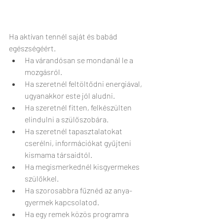
Ha aktívan tennél saját és babád 
egészségéért.
Ha várandósan se mondanál le a 
mozgásról.
Ha szeretnél feltöltődni energiával, 
ugyanakkor este jól aludni.
Ha szeretnél fitten, felkészülten 
elindulni a szülőszobára.
Ha szeretnél tapasztalatokat 
cserélni, információkat gyűjteni 
kismama társaidtól.
Ha megismerkednél kisgyermekes 
szülőkkel.
Ha szorosabbra fűznéd az anya-
gyermek kapcsolatod.
Ha egy remek közös programra 