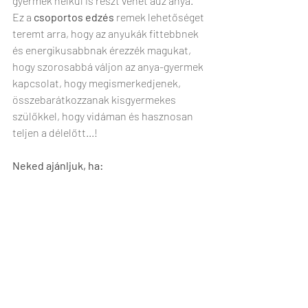
gyermek nélkül is részt vehet auz anya.
Ez a 
csoportos edzés
 remek lehetőséget 
teremt arra, hogy az anyukák fittebbnek 
és energikusabbnak érezzék magukat, 
hogy szorosabbá váljon az anya-gyermek 
kapcsolat, hogy megismerkedjenek, 
összebarátkozzanak kisgyermekes 
szülőkkel, hogy vidáman és hasznosan 
teljen a délelőtt...!
Neked ajánljuk, ha: