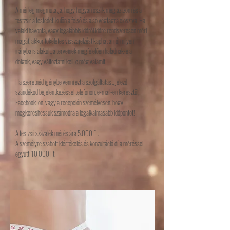
A mérleg megmutatja, hogy hogyan oszlik meg az izom és a
testzsír a testedet, külön a felső és alsó végtagra elosztva. Ha
valaki havonta, vagy legalábbis időről időre rendszeresen méri
magát, akkor tökéletes visszajelzést kaphat arról milyen
irányba is alakult, a terveinek megfelelően haladnak-e a
dolgok, vagy változtatni kell-e még valamit.
Ha szeretnéd igénybe venni ezt a szolgáltatást, jelezd
szándékod bejelentkezéssel telefonon, e-mail-en keresztül,
Facebook-on, vagy a recepción személyesen, hogy
megkereshessük számodra a legalkalmasabb időpontot!
A testzsírszázalék mérés ára 5.000 Ft.
A személyre szabott kiértékelés és konzultáció díja méréssel
együtt: 10 000 Ft.