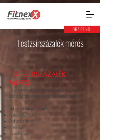
ÓRAREND
Testzsírszázalék mérés
TESTZSÍRSZÁZALÉK
MÉRÉS
Ha szeretnéd nyomon követ és kontrollálni fogyásod
alakulását, célszerű megmérned magad eszközünkkel.
Mit is mérünk pontosan?
Testzsírszázalékot
Test víz összetételét
Az izomrátát
A csontok súlyát