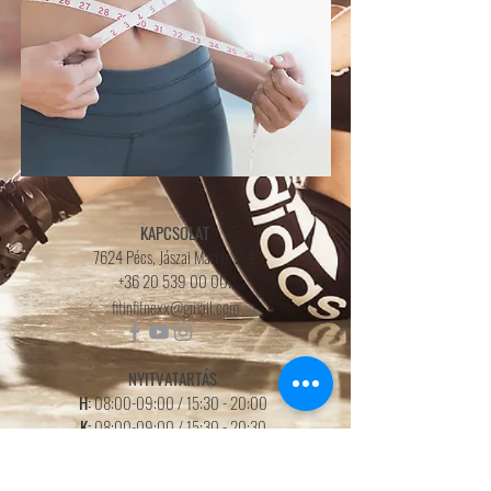
KAPCSOLAT
7624 Pécs, Jászai Mari u. 2-4.
+36 20 539 00 00
.
fitinfitnexx@gmail.com
NYITVATARTÁS
H:
08:00-09:00 / 15:30 - 20:00
K:
08:00-09:00 / 15:30 - 20:30
Sz:
08:00-09:00 /
15
:3
0 - 20
:0
0
Cs:
08:00-09:00 / 15:30 - 20:30