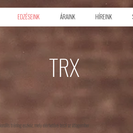
EDZÉSEINK
ÁRAINK
HÍREINK
TRX
ionális tréning eszköz, mely elérhetővé teszi az átlagember