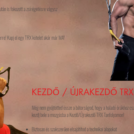
 után is fokozott a zsírégetésre vágysz
zerre! Kapj el egy TRX kötelet akár már MA!
KEZDŐ / ÚJRAKEZDŐ TR
Még nem gyűjtötted össze a bátorságod, hogy a haladó órákhoz csa
kezdj bele a mozgásba a Kezdő/Újrakezdő TRX Tanfolyamon!
Biztosan és szakszerűen elsajátítod a technikai alapokat