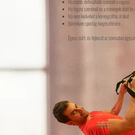
Ha szebb, definiáltabb izomzatra vágysz
Ha fogyni szeretnél és a tréningek alatt és
Ha nem kedveled a koreográfiás órákat
Bármilyen sportág kiegészítésére
Égess zsírt, és fejleszd az izomzatod egys