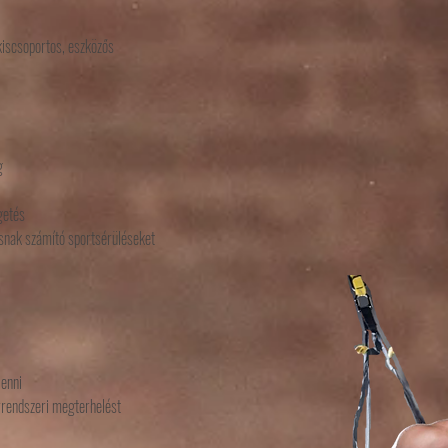
 kiscsoportos, eszközős
g
égetés
snak számító sportsérüléseket
lenni
érrendszeri megterhelést