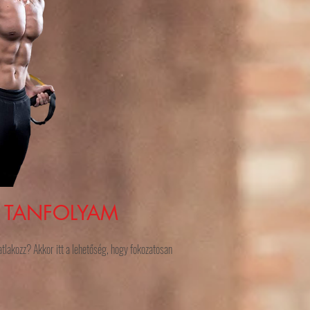
X TANFOLYAM
tlakozz? Akkor itt a lehetőség, hogy fokozatosan