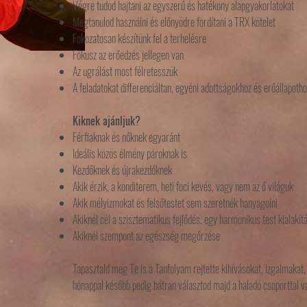
Végre tudod hajtani az egyszerű és hatékony alapgyakorlatokat
Megtanulod használni és előnyödre fordítani a TRX kötelet
Fokozatosan készítünk fel a terhelésre
Fókusz az erőedzés jellegen van
Az ugrálást most félretesszük
A feladatokat differenciáltan, egyéni adottságokhoz és erőállapot
Kiknek ajánljuk?
Férfiaknak és nőknek egyaránt
Ideális közös élmény pároknak is
Kezdőknek és újrakezdőknek
Akik érzik, a konditerem, heti foci kevés, vagy nem az ő világuk
Akik mélyizmokat és felsőtestet sem szeretnék hanyagolni
Akiknél cél a szisztematikus fejlődés, egy harmonikus test kialakít
Akiknél szempont az egészség megőrzése
Tapasztald meg Te is a Tanfolyam rejtette kihívásokat, izgalmakat
hónappal később pedig bátran választod majd a haladó csoporttal v