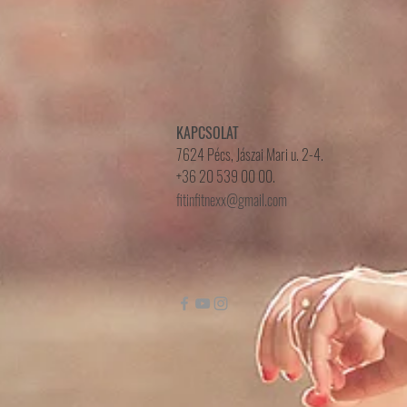
KAPCSOLAT
7624 Pécs, Jászai Mari u. 2-4.
+36 20 539 00 00.
fitinfitnexx@gmail.com