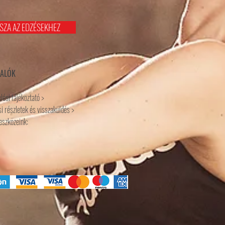
SZA AZ EDZÉSEKHEZ
VALÓK
lési tájékoztató >
i részletek és visszaküldés >
 eszközeink: