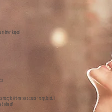
hoz mérten kapod
ása
, a mozgás örömét és a szuper hangulatot, 1
aló edzést!