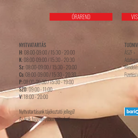
ÓRAREND
VIS
NYITVATARTÁS
TUDNI
H:
08:00-09:00 / 15:30 - 20:00
ÁSZF >
K:
08:00-09:00 / 15:30 - 20:30
Adatkeze
Sz:
08:00-09:00 /
15
:3
0 - 20
:0
0
Rendelés
Cs:
08:00-09:00 / 15:30 - 20:30
Fizetési
P:
08:00-09:00 / 15:30 - 19:00
SZO:
09:00 - 11:00
V:
18:00 - 20:00
Nyitvatartásunk tájékoztató jellegű!
Az órák függvényében változhat!