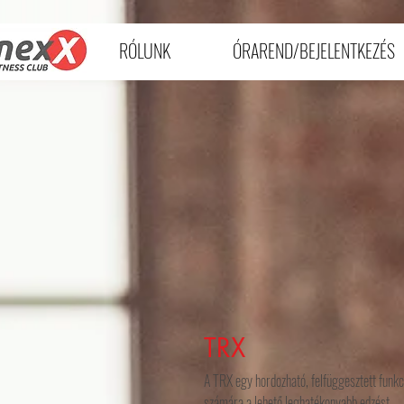
RÓLUNK
ÓRAREND/BEJELENTKEZÉS
TRX
A TRX egy hordozható, felfüggesztett funkc
számára a lehető leghatékonyabb edzést.