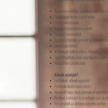
Kiemelten hatékony, sokoldalú, változatos,
Tökéletesen testre szabott edzés
Erősíti mélyizmokat
Komplex izommunkára számíts
Fejleszti a testtudatot
Egyszerre fejlődik az erő és az állóképessé
Javul a koordináció
A tréningek alatt és után is fokozott a zsír
Segít megelőzni a más sportágakban tipiku
Kifejezetten szórakoztató
Kiknek ajánljuk?
Férfiaknak, nőknek egyaránt
Pároknak ideális közös edzés
Ha edzett vagy, vagy gyorsan az szeretnél 
Ha bírod a kihívást és az erősebb szív-és 
Ha szeretnél az állóképességeden javítani