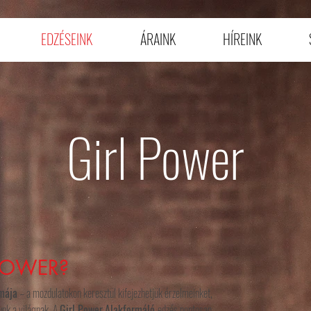
EDZÉSEINK
ÁRAINK
HÍREINK
Girl Power
 POWER?
rmája
– a mozdulatokon keresztül kifejezhetjük érzelmeinket,
unk a világnak. A
Girl Power
Alakformáló
edzés pontosan