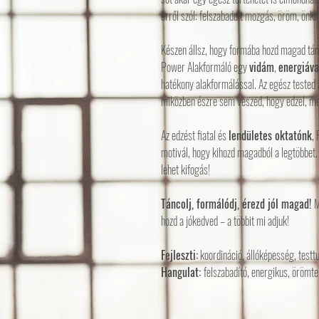
erről szól: felszabadult mozgás, öröm, önki
Készen állsz, hogy formába hozd magad tánco
Power Alakformáló egy
vidám
,
energiáva
hatékony alakformálással. Az egész tested 
miközben észre sem veszed, hogy edzel, me
Az edzést fiatal és
lendületes oktatónk
,
motivál, hogy kihozd magadból a legtöbbet. 
lehet kifogás!
Táncolj, formálódj, érezd jól magad!
M
hozd a jókedved – a többit mi adjuk!
Fejleszti:
koordináció, állóképesség, testtu
Hangulat:
felszabadító, energikus, örömtel