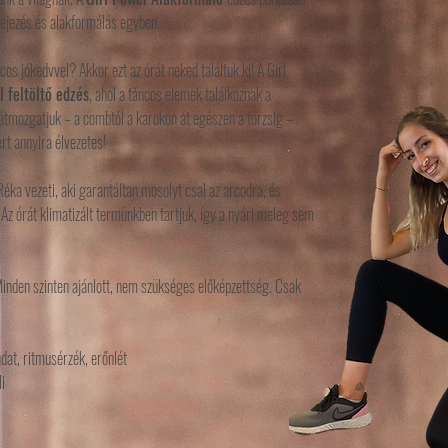
fejezés és alakformálás egyben.
s jókedvvel? Akkor ezt az órát neked találtuk ki! A Girl
l feltöltő edzés
, ahol a táncos elemek találkoznak a
átmozgatjuk – a combtól a karokon át egészen a törzsig –
rt annyira élvezetes!
 Réka vezeti, aki garantáltan mosolyt csal az arcodra, és
Az órát klimatizált termünkben tartjuk, így a nyári meleg sem
inden szinten ajánlott, nem szükséges előképzettség. Csak
dat, ritmusérzék, erőnlét
i