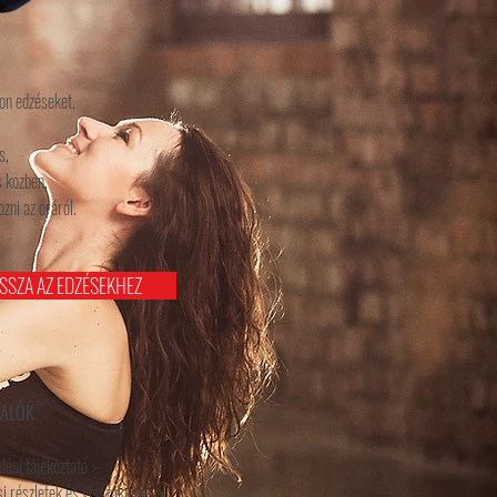
on edzéseket,
s,
 közben,
zni az óráról.
ISSZA AZ EDZÉSEKHEZ
VALÓK
lési tájékoztató >
i részletek és visszaküldés >