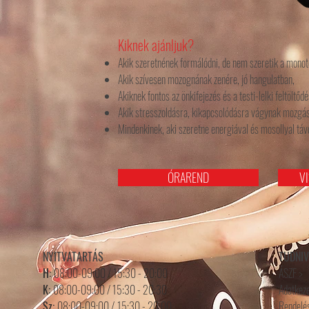
Kiknek ajánljuk?
Akik szeretnének formálódni, de nem szeretik a monot
Akik szívesen mozognának zenére, jó hangulatban,
Akiknek fontos az önkifejezés és a testi-lelki feltöltődé
Akik stresszoldásra, kikapcsolódásra vágynak mozgás
Mindenkinek, aki szeretne energiával és mosollyal távo
ÓRAREND
V
NYITVATARTÁS
TUDNI
H:
08:00-09:00 / 15:30 - 20:00
ÁSZF >
K:
08:00-09:00 / 15:30 - 20:30
Adatkeze
Sz:
08:00-09:00 /
15
:3
0 - 20
:0
0
Rendelés