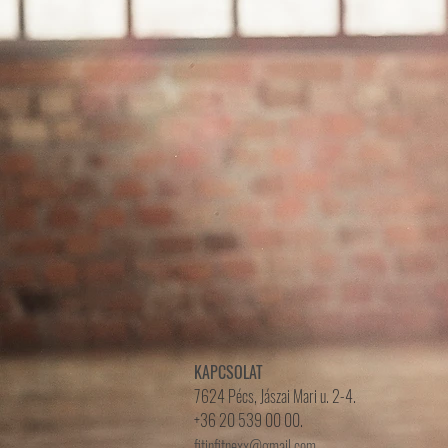
KAPCSOLAT
7624 Pécs, Jászai Mari u. 2-4.
+36 20 539 00 00.
fitinfitnexx@gmail.com