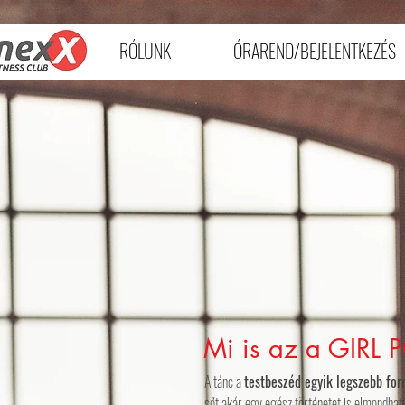
RÓLUNK
ÓRAREND/BEJELENTKEZÉS
Mi is az a GIRL
A tánc a
testbeszéd egyik legszebb fo
sőt akár egy egész történetet is elmondhat