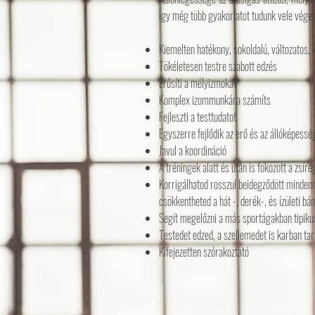
Így még több gyakorlatot tudunk vele végezn
Kiemelten hatékony, sokoldalú, változatos,
Tökéletesen testre szabott edzés
Erősíti a mélyizmokat
Komplex izommunkára számíts
Fejleszti a testtudatot
Egyszerre fejlődik az erő és az állóképessé
Javul a koordináció
A tréningek alatt és után is fokozott a zsír
Korrigálhatod rosszul beidegződött mindenn
csökkentheted a hát -, derék-, és ízületi bá
Segít megelőzni a más sportágakban tipiku
Testedet edzed, a szellemedet is karban tar
Kifejezetten szórakoztató