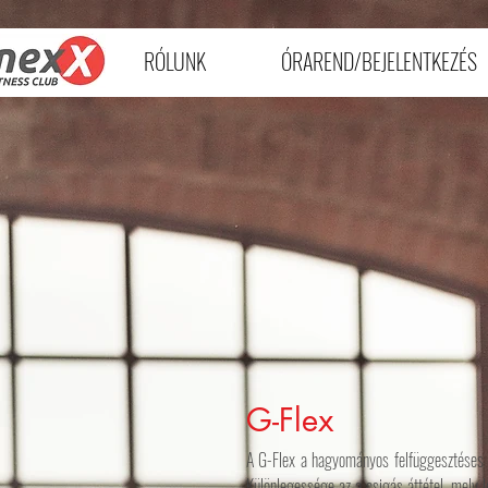
RÓLUNK
ÓRAREND/BEJELENTKEZÉS
G-Flex
A G-Flex a hagyományos felfüggesztéses e
Különlegessége az a csigás áttétel, mely 