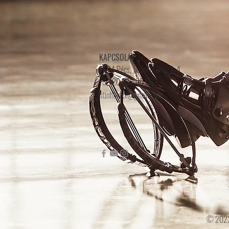
KAPCSOLAT
7624 Pécs, Jászai Mari u. 2-4.
+36 20 539 00 00.
fitinfitnexx@gmail.com
© 2022-