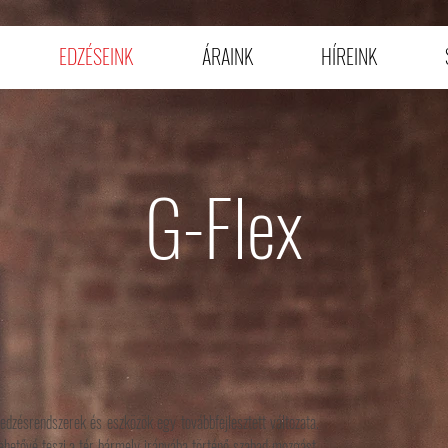
EDZÉSEINK
ÁRAINK
HÍREINK
G-Flex
dzésrendszerek és eszközök egy továbbfejlesztett változata.
lehetővé teszi a tér bármely irányába történő szabad mozgást.