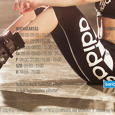
NYITVATARTÁS
TUDNI
H:
08:00-09:00 / 15:30 - 20:00
ÁSZF >
K:
08:00-09:00 / 15:30 - 20:30
Adatkeze
Sz:
08:00-09:00 /
15
:3
0 - 20
:0
0
Rendelés
Cs:
08:00-09:00 / 15:30 - 20:30
Fizetési
P:
08:00-09:00 / 15:30 - 19:00
SZO:
09:00 - 11:00
V:
18:00 - 20:00
Nyitvatartásunk tájékoztató jellegű!
Az órák függvényében változhat!
2024 by FitneXX. I AEROBIK, FITNESZ ÉS MINDEN, AMI MOZGÁS! I Minden jog fen