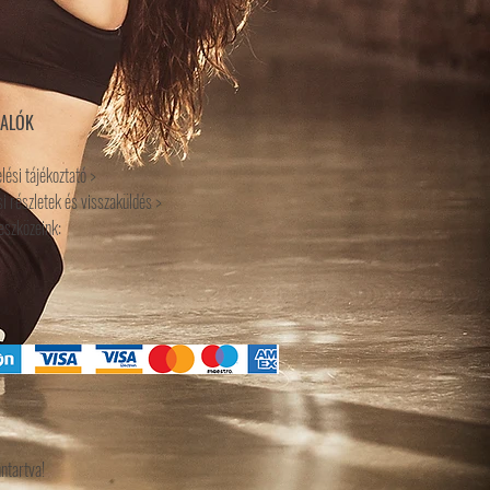
VALÓK
lési tájékoztató >
i részletek és visszaküldés >
 eszközeink:
ntartva!