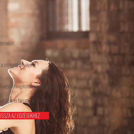
terhelést
tt a zsírégetésre vágysz
l vagy azt kiegészítve kipróbálna valami mást
k edzésre és társaságra számíts!
ISSZA AZ EDZÉSEKHEZ