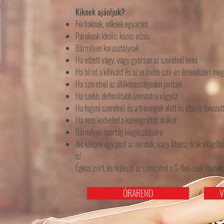
Kiknek ajánljuk?
Férfiaknak, nőknek egyaránt
Pároknak ideális közös edzés
Bármilyen korosztálynak
Ha edzett vagy, vagy gyorsan az szeretnél lenni
Ha bírod a kihívást és az erősebb szív-és érrendszeri meg
Ha szeretnél az állóképességeden javítani
Ha szebb, definiáltabb izomzatra vágysz
Ha fogyni szeretnél és a tréningek alatt és után is fokozo
Ha nem kedveled a koreográfiás órákat
Bármilyen sportág kiegészítésére
Aki kilépne egy picit az aerobik, vagy fitnesz
órák világábó
is!
Égess zsírt, és fejleszd az izomzatod a G-flex-szel! Reme
ÓRAREND
V