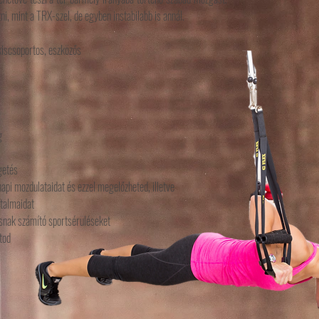
i, mint a TRX-szel, de egyben instabilabb is annál.
 kiscsoportos, eszközős
g
égetés
api mozdulataidat és ezzel megelőzheted, illetve
ntalmaidat
snak számító sportsérüléseket
tod