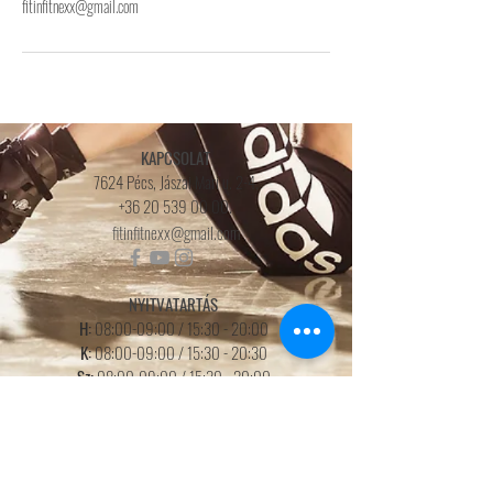
fitinfitnexx@gmail.com
KAPCSOLAT
7624 Pécs, Jászai Mari u. 2-4.
+36 20 539 00 00
.
fitinfitnexx@gmail.com
NYITVATARTÁS
H:
08:00-09:00 / 15:30 - 20:00
K:
08:00-09:00 / 15:30 - 20:30
Sz:
08:00-09:00 /
15
:3
0 - 20
:0
0
Cs:
08:00-09:00 / 15:30 - 20:30
P:
08:00-09:00 / 15:30 - 19:00
SZO:
09:00 - 11:00
V:
18:00 - 20:00