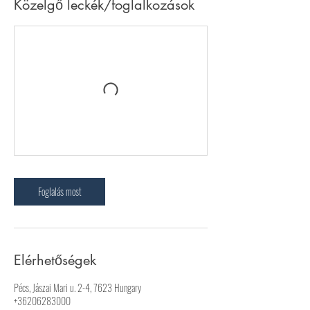
Közelgő leckék/foglalkozások
Foglalás most
Elérhetőségek
Pécs, Jászai Mari u. 2-4, 7623 Hungary
+36206283000