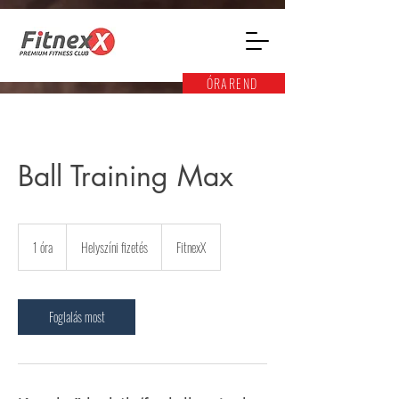
ÓRAREND
Ball Training Max
Helyszíni
fizetés
1 óra
1
Helyszíni fizetés
FitnexX
ó
r
Foglalás most