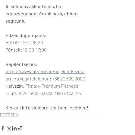
A síélmény akkor teljes, ha 
egészségesen térünk haza, ebben 
segítünk.
Edzésidőpontjaink:
Hétfő:
 17:30-18:30
Péntek:
 16:00-17:00
Bejelentkezés: 
https://www.fitnexx.hu/bejelentkezes-
orakra
 vagy telefonon: 
+36 20 539 0000
Helyszín:
 Fitnexx Prémium Fittness 
 Klub, 7624 Pécs, Jászai Mari utca 2-4.
Készülj fel a síelésre testben, lélekben!
EDZÉSEK