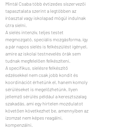
Mintál Csaba több évtizedes síszervezői 
tapasztalata szerint a legtöbben az 
íróasztal vagy iskolapad mögül indulnak 
útra síelni.
A síelés intenzív, teljes testet 
megmozgató, speciális mozgásforma, így 
a pár napos síelés is felkészülést igényel, 
amire az iskolai testnevelés órák sem 
tudnak megfelelően felkészíteni.
A specifikus, síelésre felkészítő 
edzésekkel nem csak jobb kondit és 
koordinációt érhetünk el, hanem komoly 
sérüléseket is megelőzhetünk. Ilyen 
jellemző sérülés például a keresztszalag 
szakadás, ami egy hirtelen mozdulatot 
követően következhet be, amennyiben az 
izomzat nem képes reagálni, 
kompenzálni.