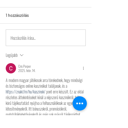
1 hozzászólás
ÚJDONSÁG!
Pünkösdi nyitvatartás!
Hozzászólás írása...
Legújabb
Cris Porper
2025. febr. 14.
A modern magyar játékosok arra törekednek, hogy minőségi 
és biztonságos online kaszinókat találjanak, és a 
https://znaki.fm/hu/kaszinok/
 pont erre készült. Ez az oldal 
részletes áttekintéseket kínál a népszerű kaszinókról, teljes 
körű tájékoztatást nyújtva a felhasználóknak az egyes 
létesítményekről. Itt bónuszokról, promóciókról, 
mobiljátéklehetőségekről és még sok másról tájékozódhat. 
Minden itt bemutatott kaszinó megfelel a szigorú biztonsági 
és méltányossági követelményeknek, lehetővé téve a 