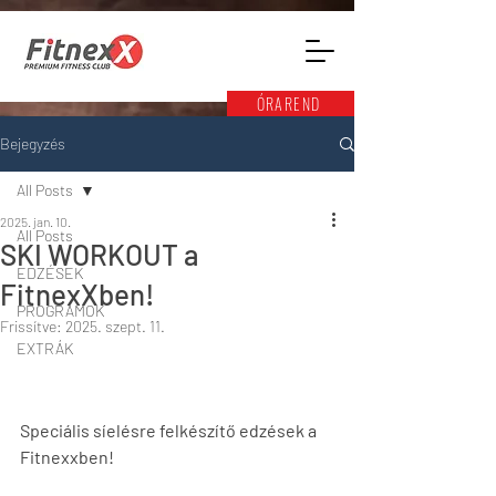
ÓRAREND
Bejegyzés
All Posts
2025. jan. 10.
All Posts
SKI WORKOUT a
EDZÉSEK
FitnexXben!
PROGRAMOK
Frissítve:
2025. szept. 11.
EXTRÁK
Speciális síelésre felkészítő edzések a 
Fitnexxben! 