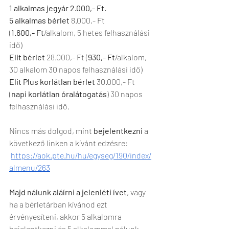
1 alkalmas jegyár
2.000,- Ft.
5 alkalmas
bérlet 
8.000,- Ft 
(
1.600,-
Ft
/alkalom, 5 hetes felhasználási 
idő)
Elit bérlet
 28.000,- Ft (
930,- Ft
/alkalom, 
30 alkalom 30 napos felhasználási idő)
Elit Plus korlátlan bérlet 
30.000,- Ft 
(
napi korlátlan óralátogatás
) 30 napos 
felhasználási idő.
Nincs más dolgod, mint 
bejelentkezni
 a 
következő linken a kívánt edzésre:  
https://aok.pte.hu/hu/egyseg/190/index/
almenu/263
Majd nálunk aláírni a jelenléti ívet
, vagy 
ha a bérletárban kívánod ezt 
érvényesíteni, akkor 5 alkalomra 
bejelentkezni és 5 alkalommal nálunk 