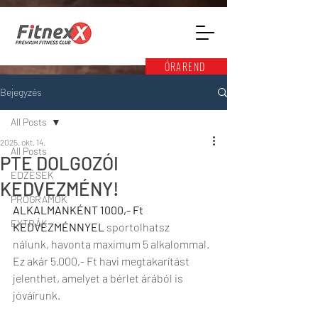
ÓRAREND
Bejegyzés
All Posts
2025. okt. 14.
All Posts
PTE DOLGOZÓI
EDZÉSEK
KEDVEZMÉNY!
PROGRAMOK
ALKALMANKÉNT 1000,- Ft 
EXTRÁK
KEDVEZMÉNNYEL 
sportolhatsz 
nálunk,
havonta maximum 5 alkalommal. 
Ez akár 5.000,- Ft havi megtakarítást 
jelenthet, amelyet a bérlet árából is 
jóváírunk.