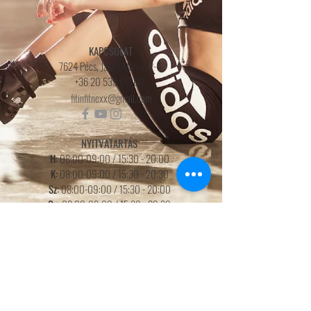
KAPCSOLAT
7624 Pécs, Jászai Mari u. 2-4.
+36 20 539 00 00
.
fitinfitnexx@gmail.com
NYITVATARTÁS
H:
08:00-09:00 / 15:30 - 20:00
K:
08:00-09:00 / 15:30 - 20:30
Sz:
08:00-09:00 /
15
:3
0 - 20
:0
0
Cs:
08:00-09:00 / 15:30 - 20:30
P:
08:00-09:00 / 15:30 - 19:00
SZO:
09:00 - 11:00
V:
18:00 - 20:00
Nyitvatartásunk tájékoztató jellegű!
Az órák függvényében változhat!