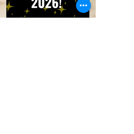
jún. 8.
Mozgás Éjszakája 2026!
Nagy örömmel készülünk az idei Mozgás Éjszakájára,
amelyen több programmal és változatos
mozgásórákkal várjuk az érdeklődőket. Legyen szó
rendszeres sportolásról vagy akár az első lépésekről
egy aktívabb életmód felé, ezen az estén mindenki
megtalálhatja a számára legizgalmasabb lehetőséget.