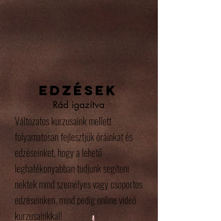
EDZÉSEK
Rád igazítva
Változatos kurzusaink mellett
folyamatosan fejlesztjük óráinkat és
edzéseinket, hogy a lehető
leghatékonyabban tudjunk segíteni
nektek mind személyes vagy csoportos
edzéseinken, mind pedig online videó
kurzusainkkal!