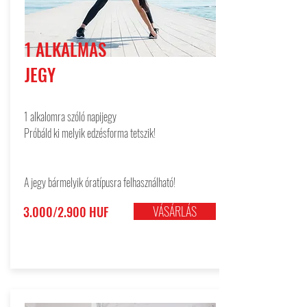
1 ALKALMAS
JEGY
1 alkalomra szóló napijegy
Próbáld ki melyik edzésforma tetszik
!
A jegy bármelyik óratípusra felhasználható!
VÁSÁRLÁS
3.000/2.900 HUF