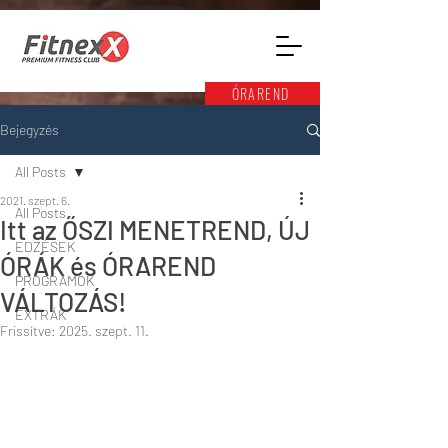
ÓRAREND
Bejegyzés
All Posts
2021. szept. 6.
All Posts
Itt az ŐSZI MENETREND, ÚJ
EDZÉSEK
ÓRÁK és ÓRAREND
PROGRAMOK
VÁLTOZÁS!
EXTRÁK
Frissítve:
2025. szept. 11.