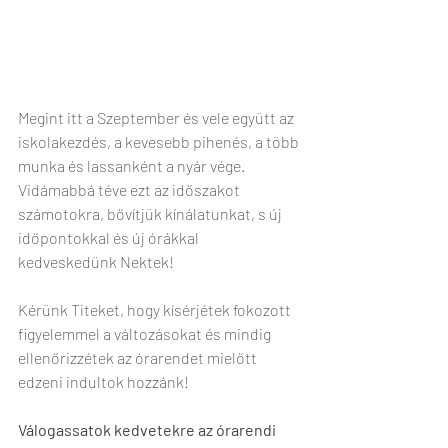
Megint itt a Szeptember és vele együtt az 
iskolakezdés, a kevesebb pihenés, a több 
munka és lassanként a nyár vége. 
Vidámabbá téve ezt az időszakot 
számotokra, bővítjük kínálatunkat, s új 
időpontokkal és új órákkal 
kedveskedünk Nektek! 
Kérünk Titeket, hogy kísérjétek fokozott 
figyelemmel a változásokat és mindig 
ellenőrizzétek az órarendet mielőtt 
edzeni indultok hozzánk! 
Válogassatok kedvetekre az órarendi 