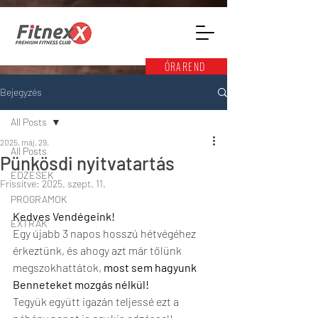
ÓRAREND
Bejegyzés
All Posts
2025. máj. 29.
All Posts
Pünkösdi nyitvatartás
EDZÉSEK
Frissítve:
2025. szept. 11.
PROGRAMOK
Kedves Vendégeink!
EXTRÁK
Egy újabb 3 napos hosszú hétvégéhez 
érkeztünk, és ahogy azt már tőlünk 
megszokhattátok, 
most sem hagyunk 
Benneteket mozgás nélkül!
Tegyük együtt igazán teljessé ezt a 