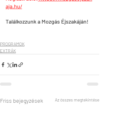
aja.hu/
Találkozzunk a Mozgás Éjszakáján!
PROGRAMOK
EXTRÁK
Friss bejegyzések
Az összes megtekintése