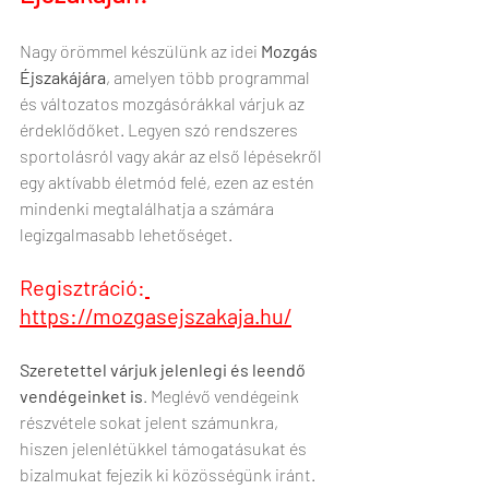
Nagy örömmel készülünk az idei 
Mozgás 
Éjszakájára
, amelyen több programmal 
és változatos mozgásórákkal várjuk az 
érdeklődőket. Legyen szó rendszeres 
sportolásról vagy akár az első lépésekről 
egy aktívabb életmód felé, ezen az estén 
mindenki megtalálhatja a számára 
legizgalmasabb lehetőséget.
Regisztráció:
https://mozgasejszakaja.hu/
Szeretettel várjuk jelenlegi és leendő 
vendégeinket is
. Meglévő vendégeink 
részvétele sokat jelent számunkra, 
hiszen jelenlétükkel támogatásukat és 
bizalmukat fejezik ki közösségünk iránt. 