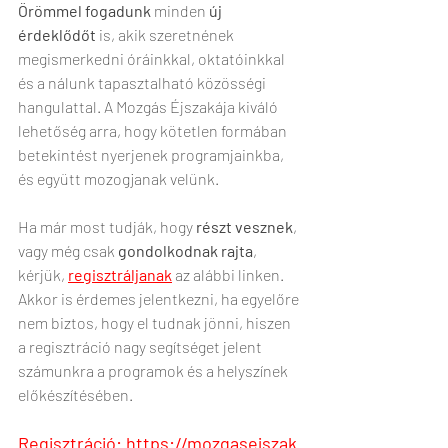
Örömmel fogadunk
 minden
 új 
érdeklődőt
 is, akik szeretnének 
megismerkedni óráinkkal, oktatóinkkal 
és a nálunk tapasztalható közösségi 
hangulattal. A Mozgás Éjszakája kiváló 
lehetőség arra, hogy kötetlen formában 
betekintést nyerjenek programjainkba, 
és együtt mozogjanak velünk.
Ha már most tudják, hogy 
részt vesznek
, 
vagy még csak 
gondolkodnak rajta
, 
kérjük, 
regisztráljanak
 az alábbi linken. 
Akkor is érdemes jelentkezni, ha egyelőre 
nem biztos, hogy el tudnak jönni, hiszen 
a regisztráció nagy segítséget jelent 
számunkra a programok és a helyszínek 
előkészítésében.
Regisztráció:
https://mozgasejszak