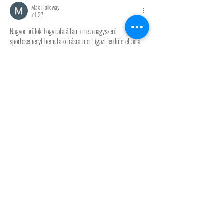
Max Holloway
júl. 27.
Nagyon örülök, hogy rátaláltam erre a nagyszerű 
sporteseményt bemutató írásra, mert igazi lendületet ad a 
HU közönség számára. Szoktam időközben egyéb oldalakon 
is szörfölni a neten, és olykor ellátogatok a 
Unibet
 címre is, 
de ez az éjszakai sportprogramokat taglaló téma különösen 
felkeltette az érdeklődésem. Köszönöm ezt a minőségi 
tartalmat, amely hasznos és inspiráló információkkal szolgál 
minden aktív életmódot kedvelő olvasónak!
Szerkesztve
Kedvelés
Válasz
KAPCSOLAT
7624 Pécs, Jászai Mari u. 2-4.
+36 20 539 00 00
.
fitinfitnexx@gmail.com