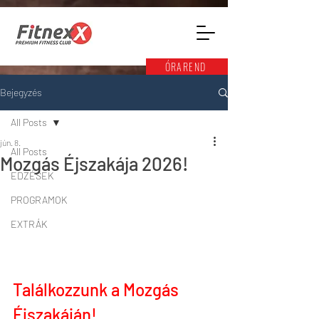
ÓRAREND
Bejegyzés
All Posts
jún. 8.
All Posts
Mozgás Éjszakája 2026!
EDZÉSEK
PROGRAMOK
EXTRÁK
Találkozzunk a Mozgás 
Éjszakáján!