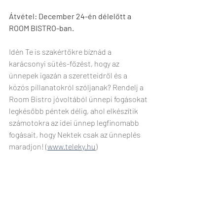
Átvétel: December 24-én délelőtt a 
ROOM BISTRO-ban.
Idén Te is szakértőkre bíznád a 
karácsonyi sütés-főzést, hogy az 
ünnepek igazán a szeretteidről és a 
közös pillanatokról szóljanak? Rendelj a 
Room Bistro jóvoltából ünnepi fogásokat 
legkésőbb péntek délig, ahol elkészítik 
számotokra az idei ünnep legfinomabb 
fogásait, hogy Nektek csak az ünneplés 
maradjon! (
www.teleky.hu
)