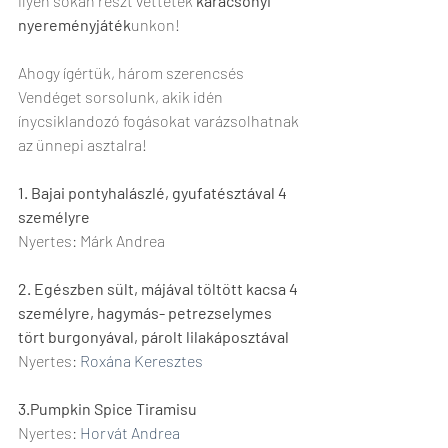
ilyen sokan részt vettetek 
karácsonyi 
nyereményjáték
unkon!
Ahogy ígértük, három szerencsés 
Vendéget sorsolunk, akik idén 
ínycsiklandozó fogásokat varázsolhatnak 
az ünnepi asztalra!
1. Bajai pontyhalászlé, gyufatésztával 4 
személyre
Nyertes: Márk Andrea
2. Egészben sült, májával töltött kacsa 4 
személyre, hagymás- petrezselymes 
tört burgonyával, párolt lilakáposztával
Nyertes: 
Roxána Keresztes
3.Pumpkin Spice Tiramisu
Nyertes: 
Horvát Andrea