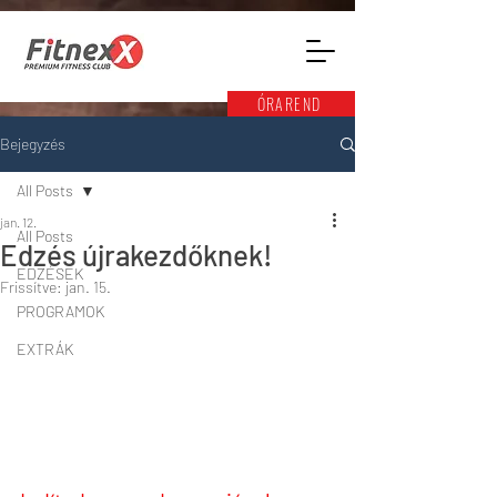
ÓRAREND
Bejegyzés
All Posts
jan. 12.
All Posts
Edzés újrakezdőknek!
EDZÉSEK
Frissítve:
jan. 15.
PROGRAMOK
EXTRÁK