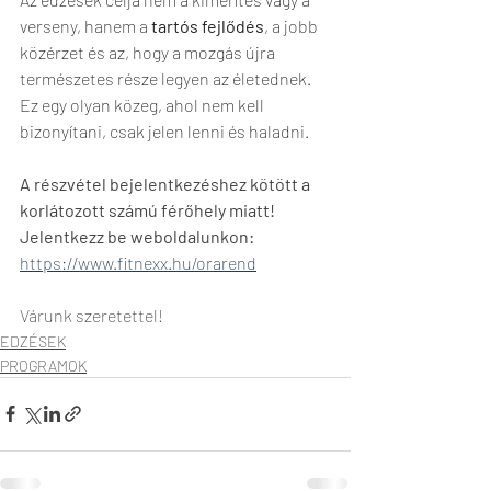
verseny, hanem a 
tartós fejlődés
, a jobb 
közérzet és az, hogy a mozgás újra 
természetes része legyen az életednek. 
Ez egy olyan közeg, ahol nem kell 
bizonyítani, csak jelen lenni és haladni.
A részvétel bejelentkezéshez kötött a 
korlátozott számú férőhely miatt!
Jelentkezz be weboldalunkon: 
https://www.fitnexx.hu/orarend
Várunk szeretettel!
EDZÉSEK
PROGRAMOK