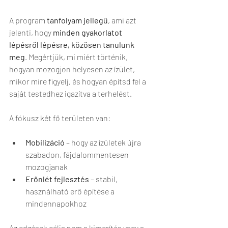
A program 
tanfolyam jellegű
, ami azt 
jelenti, hogy 
minden gyakorlatot 
lépésről lépésre, közösen tanulunk 
meg
. Megértjük, mi miért történik, 
hogyan mozogjon helyesen az ízület, 
mikor mire figyelj, és hogyan építsd fel a 
saját testedhez igazítva a terhelést.
A fókusz két fő területen van:
Mobilizáció
 – hogy az ízületek újra 
szabadon, fájdalommentesen 
mozogjanak
Erőnlét fejlesztés
 – stabil, 
használható erő építése a 
mindennapokhoz
Az edzések célja nem a kimerítés vagy a 