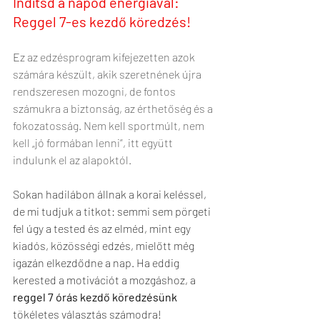
Indítsd a napod energiával: 
Reggel 7-es kezdő köredzés!
E
z az edzésprogram kifejezetten azok 
számára készült, akik szeretnének újra 
rendszeresen mozogni, de fontos 
számukra a biztonság, az érthetőség és a 
fokozatosság. Nem kell sportmúlt, nem 
kell „jó formában lenni”, itt együtt 
indulunk el az alapoktól.
Sokan hadilábon állnak a korai keléssel, 
de mi tudjuk a titkot: semmi sem pörgeti 
fel úgy a tested és az elméd, mint egy 
kiadós, közösségi edzés, mielőtt még 
igazán elkezdődne a nap. Ha eddig 
kerested a motivációt a mozgáshoz, a 
reggel 7 órás kezdő köredzésünk
tökéletes választás számodra!